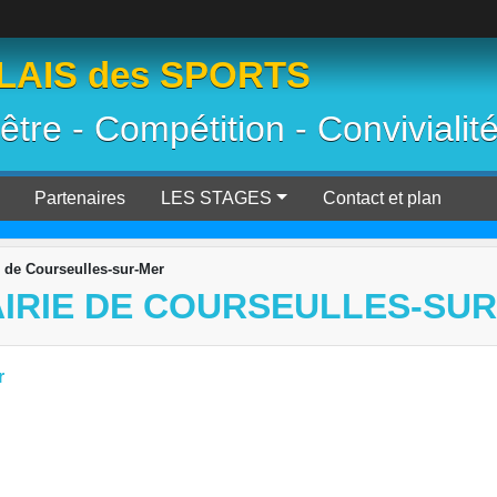
AIS des SPORTS
 être - Compétition - Convivialit
Partenaires
LES STAGES
Contact et plan
 de Courseulles-sur-Mer
MAIRIE DE COURSEULLES-SU
r