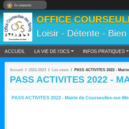
Panneau de gestion des cookies
Se connecter
OFFICE COURSEULL
Loisir - Détente - Bien
ACCUEIL
LA VIE DE l'OCS
INFOS PRATIQUES
Accueil
2022-2023
Les news
PASS ACTIVITES 2022 - Mairie
PASS ACTIVITES 2022 - 
PASS ACTIVITES 2022 - Mairie de Courseulles-sur-Me