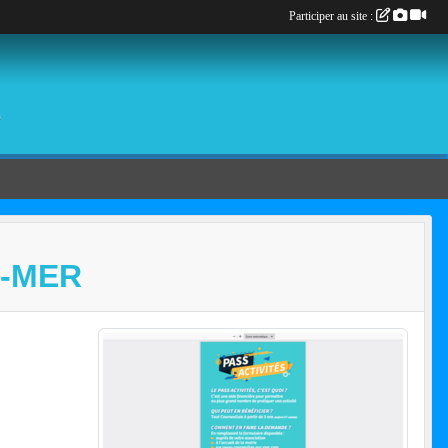
Participer au site :
é
R-MER