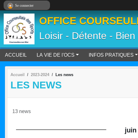
Panneau de gestion des cookies
Se connecter
OFFICE COURSEULL
Loisir - Détente - Bien
ACCUEIL
LA VIE DE l'OCS
INFOS PRATIQUES
Accueil
2023-2024
Les news
LES NEWS
13 news
juin