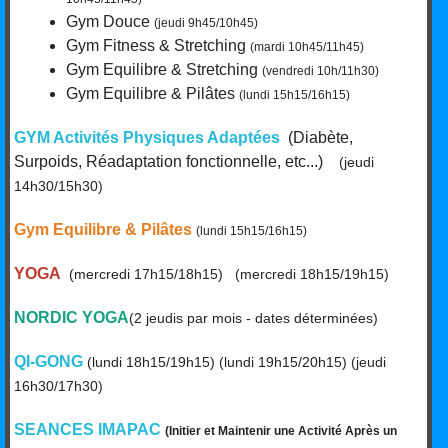
Gym Douce
(jeudi 9h45/10h45)
Gym Fitness & Stretching
(mardi 10h45/11h45)
Gym Equilibre & Stretching
(vendredi 10h/11h30)
Gym Equilibre & Pilâtes
(lundi 15h15/16h15)
GYM Activités Physiques Adaptées
(Diabète,
Surpoids, Réadaptation fonctionnelle, etc...)
(jeudi
14h30/15h30)
Gym Equilibre & Pilâtes
(lundi 15h15/16h15)
YOGA
(mercredi 17h15/18h15) (mercredi 18h15/19h15)
NORDIC YOGA
(2 jeudis par mois - dates déterminées)
QI-GONG
(lundi 18h15/19h15) (lundi 19h15/20h15) (jeudi
16h30/17h30)
SEANCES IMAPAC
(Initier et Maintenir une Activité Après un