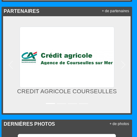
PARTENAIRES
+ de partenaires
Précedent
Suivan
RICOLE COURSEULLES
COTE PLAG
DERNIÈRES PHOTOS
+ de photos