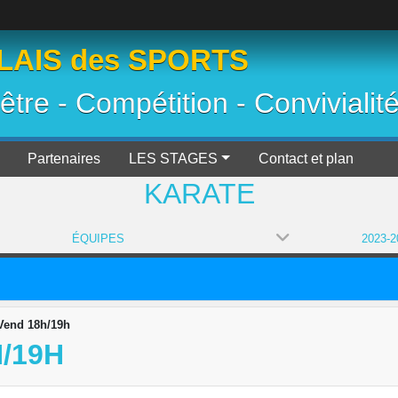
AIS des SPORTS
 être - Compétition - Convivialit
Partenaires
LES STAGES
Contact et plan
KARATE
ÉQUIPES
 Vend 18h/19h
H/19H