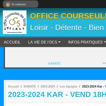
Panneau de gestion des cookies
Se connecter
OFFICE COURSEULL
Loisir - Détente - Bien
ACCUEIL
LA VIE DE l'OCS
INFOS PRATIQUES
KARATE
Accueil
KARATE
2023-2024
Les équipes
2023-2024 Kar -
2023-2024 KAR - VEND 18