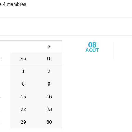
e 4 membres.
06
AOÛT
e
Sa
Di
1
2
8
9
4
15
16
1
22
23
8
29
30