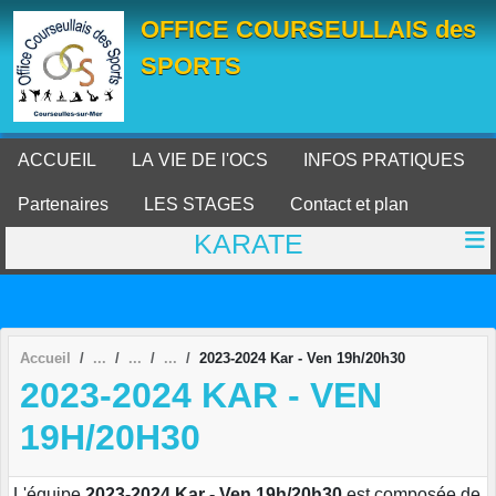
Panneau de gestion des cookies
OFFICE COURSEULLAIS des
SPORTS
ACCUEIL
LA VIE DE l'OCS
INFOS PRATIQUES
Partenaires
LES STAGES
Contact et plan
KARATE
Accueil
2023-2024 Kar - Ven 19h/20h30
2023-2024 KAR - VEN
19H/20H30
L'équipe
2023-2024 Kar - Ven 19h/20h30
est composée de