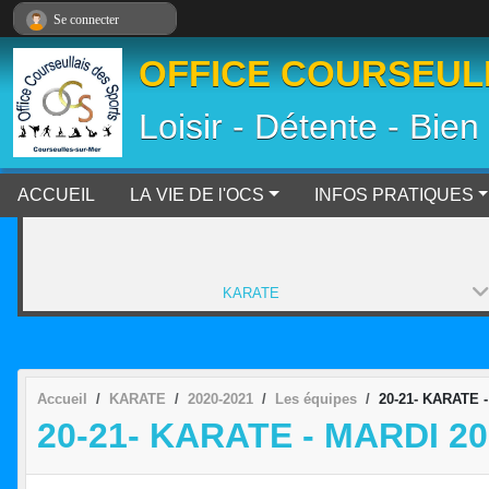
Panneau de gestion des cookies
Se connecter
OFFICE COURSEULL
Loisir - Détente - Bien
ACCUEIL
LA VIE DE l'OCS
INFOS PRATIQUES
KARATE
Accueil
KARATE
2020-2021
Les équipes
20-21- KARATE -
20-21- KARATE - MARDI 2