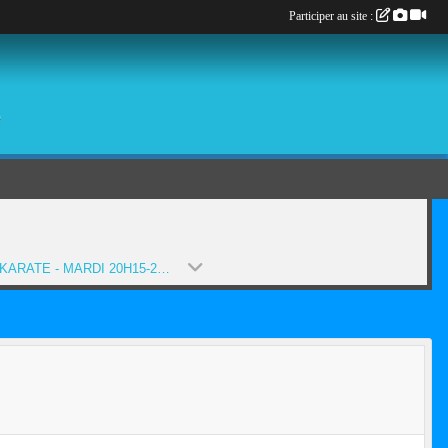
Participer au site :
é
20-21- KARATE - MARDI 20H15-21H45 (SAISON 2020-2021)