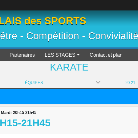
AIS des SPORTS
 être - Compétition - Convivialit
Partenaires
LES STAGES
Contact et plan
KARATE
ÉQUIPES
 Mardi 20h15-21h45
0H15-21H45