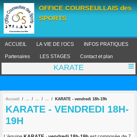
Panneau de gestion des cookies
OFFICE COURSEULLAIS des
SPORTS
ACCUEIL
LA VIE DE l'OCS
INFOS PRATIQUES
Partenaires
LES STAGES
Contact et plan
KARATE
Accueil
KARATE - vendredi 18h-19h
KARATE - VENDREDI 18H-
19H
L'équipe
KARATE - vendredi 18h-19h
est composée de 7