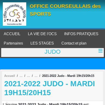
Panneau de gestion des cookies
OFFICE COURSEULLAIS des
SPORTS
ACCUEIL
LA VIE DE l'OCS
INFOS PRATIQUES
Partenaires
LES STAGES
Contact et plan
JUDO
Accueil
2021-2022 Judo - Mardi 19h15/20h15
2021-2022 JUDO - MARDI
19H15/20H15
L'équipe
2021-2022 Judo - Mardi 19h15/20h15
est