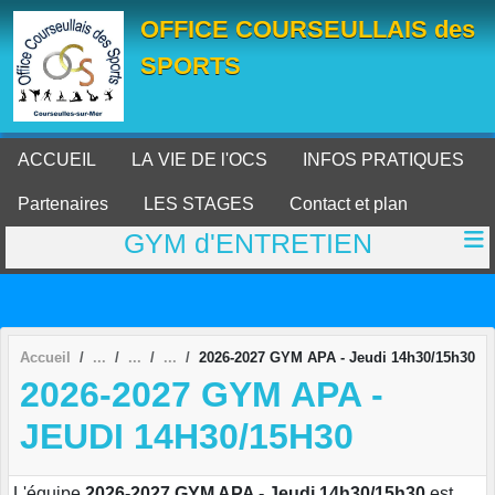
Panneau de gestion des cookies
OFFICE COURSEULLAIS des
SPORTS
ACCUEIL
LA VIE DE l'OCS
INFOS PRATIQUES
Partenaires
LES STAGES
Contact et plan
GYM d'ENTRETIEN
Accueil
2026-2027 GYM APA - Jeudi 14h30/15h30
2026-2027 GYM APA -
JEUDI 14H30/15H30
L'équipe
2026-2027 GYM APA - Jeudi 14h30/15h30
est