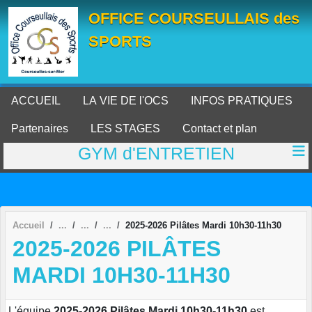
Panneau de gestion des cookies
OFFICE COURSEULLAIS des
SPORTS
ACCUEIL
LA VIE DE l'OCS
INFOS PRATIQUES
Partenaires
LES STAGES
Contact et plan
GYM d'ENTRETIEN
Accueil
2025-2026 Pilâtes Mardi 10h30-11h30
2025-2026 PILÂTES
MARDI 10H30-11H30
L'équipe
2025-2026 Pilâtes Mardi 10h30-11h30
est