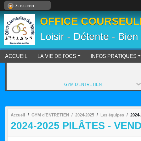
Panneau de gestion des cookies
Se connecter
OFFICE COURSEULL
Loisir - Détente - Bien
ACCUEIL
LA VIE DE l'OCS
INFOS PRATIQUES
GYM D'ENTRETIEN
Accueil
GYM d'ENTRETIEN
2024-2025
Les équipes
2024-
2024-2025 PILÂTES - VEND