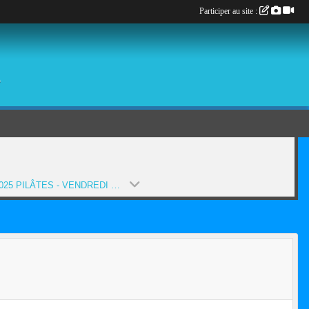
Participer au site :
é
2024-2025 PILÂTES - VENDREDI 14H30-15H30 (PA) (SAISON 2024-2025)