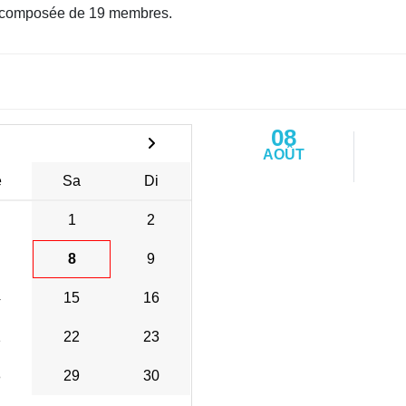
 composée de 19 membres.
08
AOÛT
e
Sa
Di
1
2
8
9
4
15
16
1
22
23
8
29
30