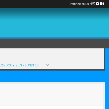
Participer au site :
é
2024-2025 BODY ZEN - LUNDI 10H30-11H30 (SAISON 2024-2025)