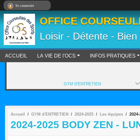
Panneau de gestion des cookies
Se connecter
OFFICE COURSEULL
Loisir - Détente - Bien
ACCUEIL
LA VIE DE l'OCS
INFOS PRATIQUES
GYM D'ENTRETIEN
Accueil
GYM d'ENTRETIEN
2024-2025
Les équipes
2024-
2024-2025 BODY ZEN - LU