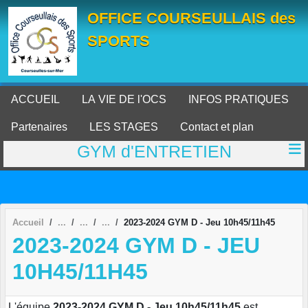
Panneau de gestion des cookies
OFFICE COURSEULLAIS des
SPORTS
ACCUEIL
LA VIE DE l'OCS
INFOS PRATIQUES
Partenaires
LES STAGES
Contact et plan
GYM d'ENTRETIEN
Accueil
2023-2024 GYM D - Jeu 10h45/11h45
2023-2024 GYM D - JEU
10H45/11H45
L'équipe
2023-2024 GYM D - Jeu 10h45/11h45
est