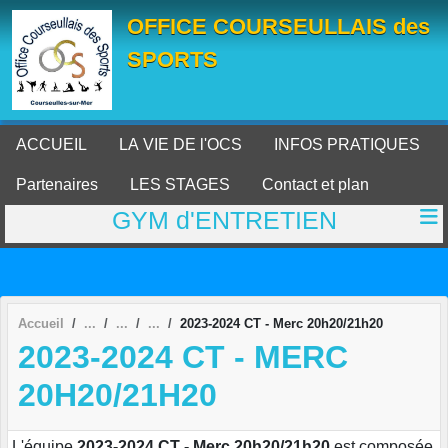
Panneau de gestion des cookies
OFFICE COURSEULLAIS des
SPORTS
ACCUEIL
LA VIE DE l'OCS
INFOS PRATIQUES
Partenaires
LES STAGES
Contact et plan
GYM d'ENTRETIEN
Accueil
2023-2024 CT - Merc 20h20/21h20
2023-2024 CT - MERC
20H20/21H20
L'équipe
2023-2024 CT - Merc 20h20/21h20
est composée