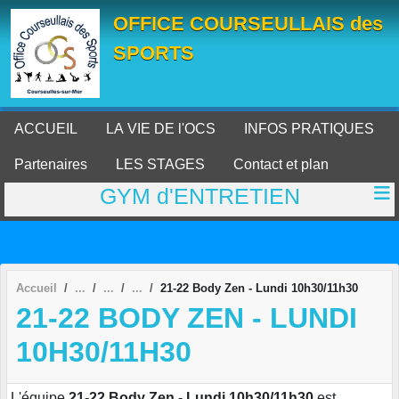
Panneau de gestion des cookies
OFFICE COURSEULLAIS des
SPORTS
ACCUEIL
LA VIE DE l'OCS
INFOS PRATIQUES
Partenaires
LES STAGES
Contact et plan
GYM d'ENTRETIEN
Accueil
21-22 Body Zen - Lundi 10h30/11h30
21-22 BODY ZEN - LUNDI
10H30/11H30
L'équipe
21-22 Body Zen - Lundi 10h30/11h30
est