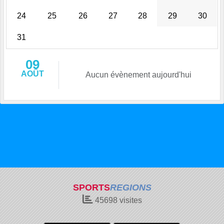
24
25
26
27
28
29
30
31
09
AOÛT
Aucun évènement aujourd'hui
SPORTS
REGIONS
45698
visites