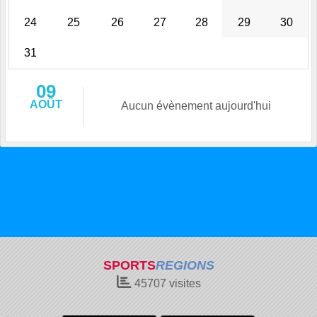
24
25
26
27
28
29
30
31
09
AOÛT
Aucun évènement aujourd'hui
SPORTS
REGIONS
45707
visites