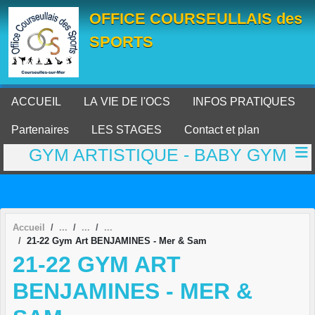
Panneau de gestion des cookies
OFFICE COURSEULLAIS des
SPORTS
ACCUEIL
LA VIE DE l'OCS
INFOS PRATIQUES
Partenaires
LES STAGES
Contact et plan
GYM ARTISTIQUE - BABY GYM
Accueil
21-22 Gym Art BENJAMINES - Mer & Sam
21-22 GYM ART
BENJAMINES - MER &