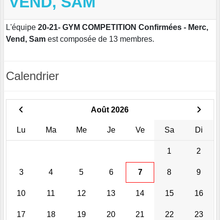
VEND, SAM
L'équipe
20-21- GYM COMPETITION Confirmées - Merc,
Vend, Sam
est composée de 13 membres.
Calendrier
Août 2026
Lu
Ma
Me
Je
Ve
Sa
Di
1
2
3
4
5
6
7
8
9
10
11
12
13
14
15
16
17
18
19
20
21
22
23