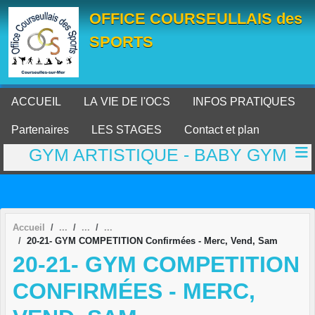
Panneau de gestion des cookies
OFFICE COURSEULLAIS des
SPORTS
ACCUEIL
LA VIE DE l'OCS
INFOS PRATIQUES
Partenaires
LES STAGES
Contact et plan
GYM ARTISTIQUE - BABY GYM
Accueil
20-21- GYM COMPETITION Confirmées - Merc, Vend, Sam
20-21- GYM COMPETITION
CONFIRMÉES - MERC,