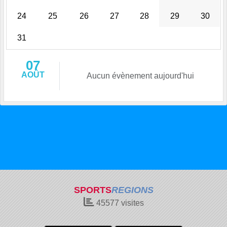
24
25
26
27
28
29
30
31
07
AOÛT
Aucun évènement aujourd'hui
SPORTS
REGIONS
45577
visites