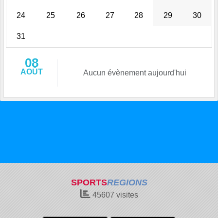
24
25
26
27
28
29
30
31
08
AOÛT
Aucun évènement aujourd'hui
SPORTS
REGIONS
45607
visites