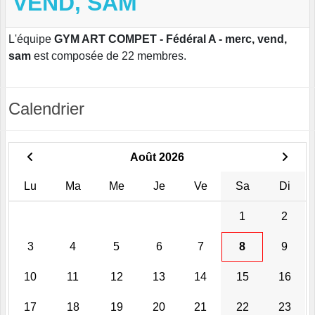
VEND, SAM
L'équipe
GYM ART COMPET - Fédéral A - merc, vend,
sam
est composée de 22 membres.
Calendrier
Août 2026
Lu
Ma
Me
Je
Ve
Sa
Di
1
2
3
4
5
6
7
8
9
10
11
12
13
14
15
16
17
18
19
20
21
22
23