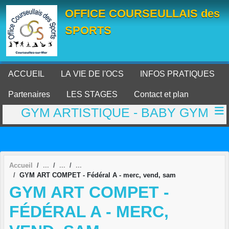
Panneau de gestion des cookies
OFFICE COURSEULLAIS des
SPORTS
ACCUEIL
LA VIE DE l'OCS
INFOS PRATIQUES
Partenaires
LES STAGES
Contact et plan
GYM ARTISTIQUE - BABY GYM
Accueil
GYM ART COMPET - Fédéral A - merc, vend, sam
GYM ART COMPET -
FÉDÉRAL A - MERC,