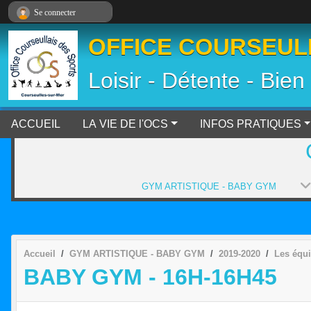
Panneau de gestion des cookies
Se connecter
OFFICE COURSEULL
Loisir - Détente - Bien
ACCUEIL
LA VIE DE l'OCS
INFOS PRATIQUES
GYM ARTISTIQUE - BABY GYM
Accueil
GYM ARTISTIQUE - BABY GYM
2019-2020
Les équ
BABY GYM - 16H-16H45