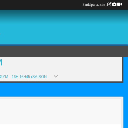
Participer au site :
é
M
BABY GYM - 16H-16H45 (SAISON 2019-2020)