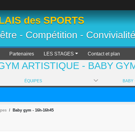
AIS des SPORTS
 être - Compétition - Convivialit
Partenaires
LES STAGES
Contact et plan
GYM ARTISTIQUE - BABY GY
ÉQUIPES
ipes
Baby gym - 16h-16h45