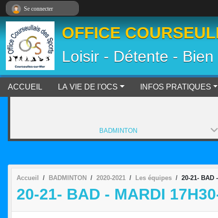
Panneau de gestion des cookies
Se connecter
OFFICE COURSEULL
Loisir - Détente - Bien
ACCUEIL
LA VIE DE l'OCS
INFOS PRATIQUES
BADMINTON
Accueil
BADMINTON
2020-2021
Les équipes
20-21- BAD 
20-21- BAD - MARDI 17H30