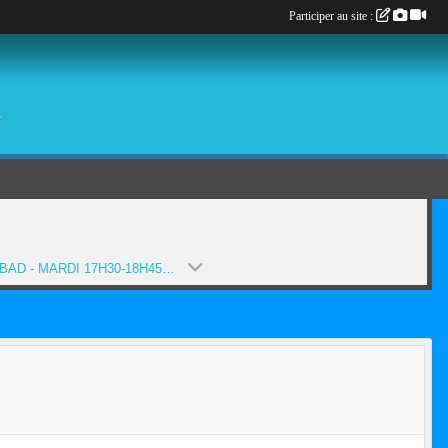
Participer au site :
é
20-21- BAD - MARDI 17H30-18H45 (SAISON 2020-2021)