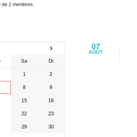
 de 2 membres.
07
AOÛT
e
Sa
Di
1
2
8
9
4
15
16
1
22
23
8
29
30