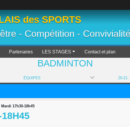
AIS des SPORTS
 être - Compétition - Convivialit
Partenaires
LES STAGES
Contact et plan
BADMINTON
ÉQUIPES
- Mardi 17h30-18h45
-18H45